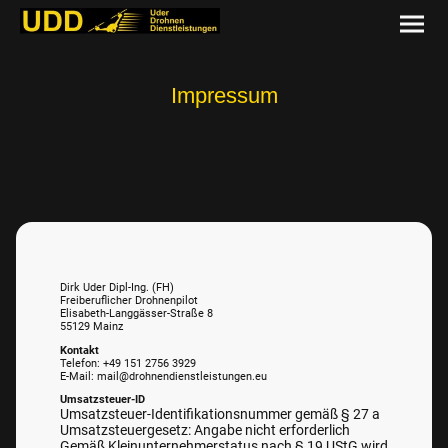
Impressum
Dirk Uder Dipl-Ing. (FH)
Freiberuflicher Drohnenpilot
Elisabeth-Langgässer-Straße 8
55129 Mainz
Kontakt
Telefon: +49 151 2756 3929
E-Mail: mail@drohnendienstleistungen.eu
Umsatzsteuer-ID
Umsatzsteuer-Identifikationsnummer gemäß § 27 a
Umsatzsteuergesetz: Angabe nicht erforderlich
Gemäß Kleinunternehmerstatus nach § 19 UStG wird